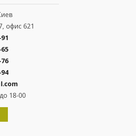
Киев
7, офис 621
-91
-65
-76
-94
l.com
до 18-00