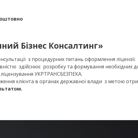
коштовно
ний Б
і
знес
К
онсалтинг»
нсультації з процедурних питань оформлення ліцензії.
овністю здійснює розробку та формування необхідних 
ну ліцензування УКРТРАНСБЕЗПЕКА.
ення клієнта в органах державної влади з метою отри
льтатом.