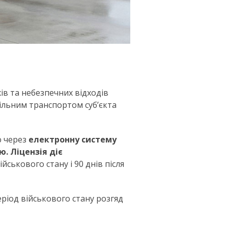
ів та небезпечних відходів
ільним транспортом суб’єкта
ю через
електронну систему
. Ліцензія діє
йськового стану і 90 днів після
еріод військового стану розгяд