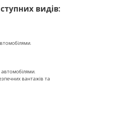
аступних
вид
ів:
автомобілями.
 автомобілями.
езпечних вантажів та