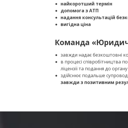
найкоротший термін
допомога з АТП
надання консультацій без
вигідна ціна
Команда «Юридич
завжди надає безкоштовні ко
в процесі співробітництва п
ліцензії та подання до орга
здійснює подальше супроводж
завжди з позитивним резу