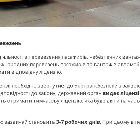
ревезень
іяльності з перевезення пасажирів, небезпечних вантаж
жнародних перевезень пасажирів та вантажів автомоб
мати відповідну ліцензію.
ензії необхідно звернутися до Укртрансбезпеки з заяво
ідповідності до закону, державний орган
видає ліцензію
ь отримати тимчасову ліцензію, яка буде діяти на час ві
зію зазвичай становить
3-7 робочих днів
. При цьому в п