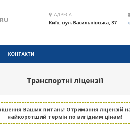
АДРЕСА
RU
Київ, вул. Васильківська, 37
КОНТАКТИ
Транспортні ліцензії
рішення Ваших питань! Отримання ліцензій на
найкоротший термін по вигідним цінам!